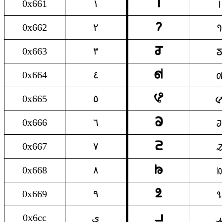
١
𐴱
0x661
١
٢
𐴲
0x662
٢
٣

0x663
٣
٤

0x664
٤
٥

0x665
٥
٦

0x666
٦
٧

0x667
٧
٨

0x668
٨
٩
𐴹
0x669
٩
ی
𐴟
0x6cc
ی