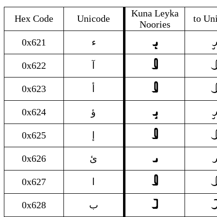
Kuna Leyka
Hex Code
Unicode
to Un
Noories
ء
𐴞
0x621
ء
آ

0x622
آ
أ

0x623
أ
ؤ
𐴞
0x624
ؤ
إ

0x625
إ
ئ
𐴢
0x626
ئ
ا

0x627
ا
ب

0x628
ب