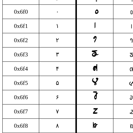
۰
𐴰
0x6f0
۰
۱
𐴱
0x6f1
۱
۲
𐴲
0x6f2
۲
۳

0x6f3
۳
۴

0x6f4
۴
۵

0x6f5
۵
۶

0x6f6
۶
۷

0x6f7
۷
۸

0x6f8
۸