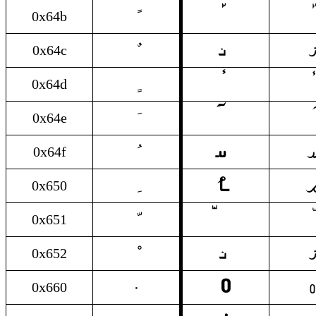
0x64b
𐴣
0x64c
0x64d
0x64e

0x64f

0x650
0x651
𐴣
0x652
٠
𐴰
0x660
٠