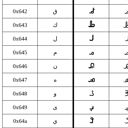
ق

0x642
ق
ك

0x643
ك
ل

0x644
ل
م

0x645
م
ن

0x646
ن
ه

0x647
ه
و

0x648
و
ى
𐴟
0x649
ى
ي

0x64a
ي