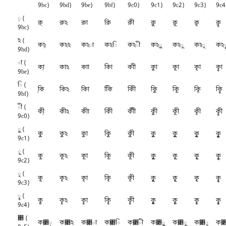
9bc)
9bd)
9be)
9bf)
9c0)
9c1)
9c2)
9c3)
9c4
় (
ক়়
ক়ঽ
ক়া
ক়ি
ক়ী
ক়ু
ক়ূ
ক়ৃ
ক়ৄ
9bc)
ঽ (
কঽ়
কঽঽ
কঽা
কঽি
কঽী
কঽু
কঽূ
কঽৃ
কঽ
9bd)
া (
কা়
কাঽ
কাা
কাি
কাী
কাু
কাূ
কাৃ
কাৄ
9be)
ি (
কি়
কিঽ
কিা
কিি
কিী
কিু
কিূ
কিৃ
কিৄ
9bf)
ী (
কী়
কীঽ
কীা
কীি
কীী
কীু
কীূ
কীৃ
কীৄ
9c0)
ু (
কু়
কুঽ
কুা
কুি
কুী
কুু
কুূ
কুৃ
কুৄ
9c1)
ূ (
কূ়
কূঽ
কূা
কূি
কূী
কূু
কূূ
কূৃ
কূৄ
9c2)
ৃ (
কৃ়
কৃঽ
কৃা
কৃি
কৃী
কৃু
কৃূ
কৃৃ
কৃৄ
9c3)
ৄ (
কৄ়
কৄঽ
কৄা
কৄি
কৄী
কৄু
কৄূ
কৄৃ
কৄৄ
9c4)
৅ (
ক৅়
ক৅ঽ
ক৅া
ক৅ি
ক৅ী
ক৅ু
ক৅ূ
ক৅ৃ
ক৅