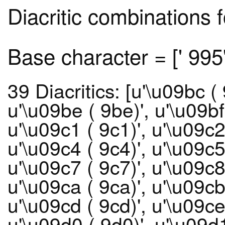
Diacritic combinations 
Base character = [' 995'
39 Diacritics: [u'\u09bc ( 
u'\u09be ( 9be)', u'\u09bf 
u'\u09c1 ( 9c1)', u'\u09c2
u'\u09c4 ( 9c4)', u'\u09c5
u'\u09c7 ( 9c7)', u'\u09c8
u'\u09ca ( 9ca)', u'\u09cb 
u'\u09cd ( 9cd)', u'\u09ce 
u'\u09d0 ( 9d0)', u'\u09d1