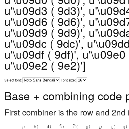
u'\u09d3 ( 9d3)', u'\u09d4
u'\u09d6 ( 9d6)', u'\u09d7
u'\u09d9 ( 9d9)', u'\u09da
u'\u09dc ( 9dc)', u'\u09dd
u'\u09df ( 9df)', u'\u09e0 
u'\u09e2 ( 9e2)']
Select font:
Font size:
Base + combining code p
First combiner is the row and 2nd 
় (
ঽ (
া (
ি (
ী (
ু (
ূ (
ৃ (
ৄ (